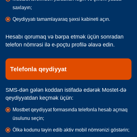
saxlayın;
Qeydiyyatı tamamlayaraq şəxsi kabineti açın.
Hesabı qorumaq və bərpa etmək üçün sonradan
telefon nömrəsi ilə e-poçtu profilə əlavə edin.
Telefonla qeydiyyat
SMS-dən gələn koddan istifadə edərək Mostet-də
qeydiyyatdan keçmək üçün:
Mostbet qeydiyyat formasında telefonla hesab açmaq
üsulunu seçin;
Ölkə kodunu təyin edib aktiv mobil nömrənizi göstərin;