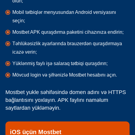
olun;
Mobil tətbiqlər menyusundan Android versiyasını
seçin;
Mostbet APK quraşdırma paketini cihazınıza endirin;
Təhlükəsizlik ayarlarında brauzerdən quraşdırmaya
icazə verin;
Yüklənmiş faylı işə salaraq tətbiqi quraşdırın;
Mövcud login və şifrənizlə Mostbet hesabını açın.
Mostbet yukle səhifəsində domen adını və HTTPS
bağlantısını yoxlayın. APK faylını naməlum
saytlardan yükləməyin.
iOS üçün Mostbet