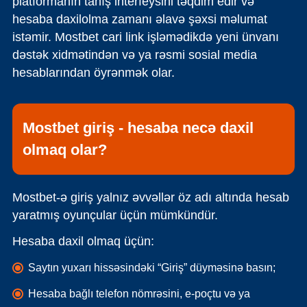
platformanın tanış interfeysini təqdim edir və
hesaba daxilolma zamanı əlavə şəxsi məlumat
istəmir. Mostbet cari link işləmədikdə yeni ünvanı
dəstək xidmətindən və ya rəsmi sosial media
hesablarından öyrənmək olar.
Mostbet giriş - hesaba necə daxil
olmaq olar?
Mostbet-ə giriş yalnız əvvəllər öz adı altında hesab
yaratmış oyunçular üçün mümkündür.
Hesaba daxil olmaq üçün:
Saytın yuxarı hissəsindəki “Giriş” düyməsinə basın;
Hesaba bağlı telefon nömrəsini, e-poçtu və ya