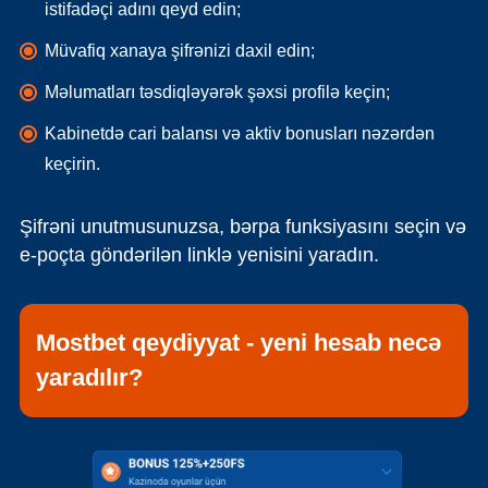
istifadəçi adını qeyd edin;
Müvafiq xanaya şifrənizi daxil edin;
Məlumatları təsdiqləyərək şəxsi profilə keçin;
Kabinetdə cari balansı və aktiv bonusları nəzərdən
keçirin.
Şifrəni unutmusunuzsa, bərpa funksiyasını seçin və
e-poçta göndərilən linklə yenisini yaradın.
Mostbet qeydiyyat - yeni hesab necə
yaradılır?