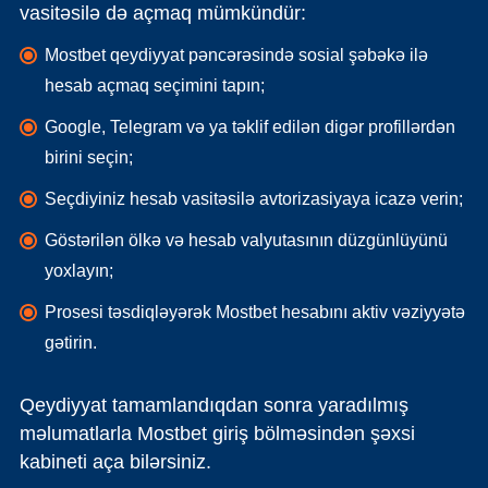
vasitəsilə də açmaq mümkündür:
Mostbet qeydiyyat pəncərəsində sosial şəbəkə ilə
hesab açmaq seçimini tapın;
Google, Telegram və ya təklif edilən digər profillərdən
birini seçin;
Seçdiyiniz hesab vasitəsilə avtorizasiyaya icazə verin;
Göstərilən ölkə və hesab valyutasının düzgünlüyünü
yoxlayın;
Prosesi təsdiqləyərək Mostbet hesabını aktiv vəziyyətə
gətirin.
Qeydiyyat tamamlandıqdan sonra yaradılmış
məlumatlarla Mostbet giriş bölməsindən şəxsi
kabineti aça bilərsiniz.