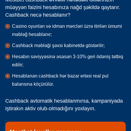
müəyyən faizini hesabınıza nağd şəkildə qaytarır.
Cashback necə hesablanır?
Casino oyunları və idman mərcləri üzrə itirilən ümumi
məbləğ hesablanır;
Cashback məbləği şəxsi kabinetdə göstərilir;
Hesabın səviyyəsinə əsasən 3-10% geri ödəniş tətbiq
edilir;
Hesablanan cashback hər bazar ertəsi real pul
balansına köçürülür.
Cashback avtomatik hesablanmırsa, kampaniyada
iştirakın aktiv olub-olmadığını yoxlayın.