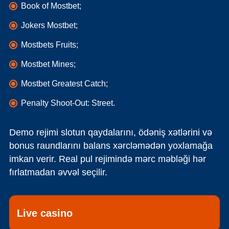
Book of Mostbet;
Jokers Mostbet;
Mostbets Fruits;
Mostbet Mines;
Mostbet Greatest Catch;
Penalty Shoot-Out: Street.
Demo rejimi slotun qaydalarını, ödəniş xətlərini və
bonus raundlarını balans xərcləmədən yoxlamağa
imkan verir. Real pul rejimində mərc məbləği hər
fırlatmadan əvvəl seçilir.
Live casino