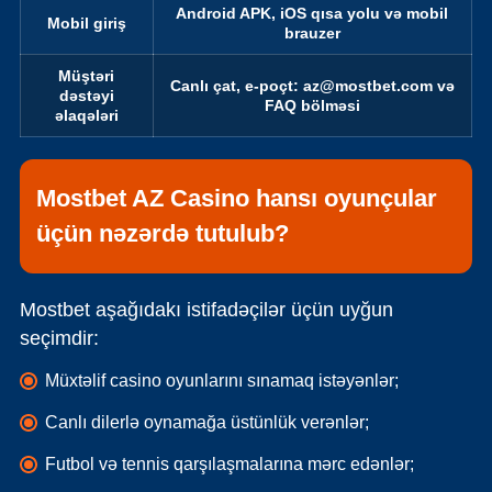
Android APK, iOS qısa yolu və mobil
Mobil giriş
brauzer
Müştəri
Canlı çat, e-poçt:
az@mostbet.com
və
dəstəyi
FAQ bölməsi
əlaqələri
Mostbet AZ Casino hansı oyunçular
üçün nəzərdə tutulub?
Mostbet aşağıdakı istifadəçilər üçün uyğun
seçimdir:
Müxtəlif casino oyunlarını sınamaq istəyənlər;
Canlı dilerlə oynamağa üstünlük verənlər;
Futbol və tennis qarşılaşmalarına mərc edənlər;