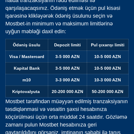
halda tranzaksiyanın rədd edilməsi ilə
qarşılaşacaqsınız. Ödəniş etmək üçün pul kisəsi
işarəsinə klikləyərək ödəniş üsulunu seçin və
Mostbet-in minimum və maksimum limitlərinə
uyğun məbləği daxil edin:
Ödəniş üsulu
Depozit limiti
Pul çıxarışı limiti
Visa / Mastercard
3-5 000 AZN
10-5 000 AZN
Kapital Bank
3-5 000 AZN
10-5 000 AZN
m10
3-3 000 AZN
10-3 000 AZN
Kriptovalyuta
20-200 000 AZN
50-200 000 AZN
Mostbet tərəfindən müəyyən edilmiş tranzaksiyanın
təsdiqlənməsi və vəsaitin şəxsi hesabınıza
köçürülməsi üçün orta müddət 24 saatdır. Gözləmə
zamanı pulun Mostbet hesabınıza geri
qaytarıldığını görsəniz, imtinanın səbəbi ilə tanış