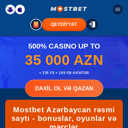
QEYDİYYAT
500% CASINO UP TO
35 000 AZN
+ 335 FS + 165 FB AVIATOR
DAXİL OL VƏ QAZAN
Mostbet Azərbaycan rəsmi
saytı - bonuslar, oyunlar və
mərclər