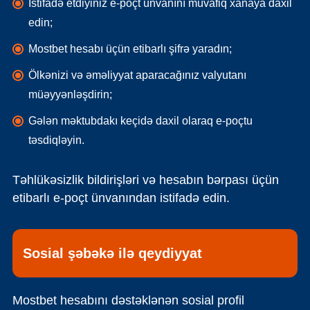
İstifadə etdiyiniz e-poçt ünvanını müvafiq xanaya daxil
edin;
Mostbet hesabı üçün etibarlı şifrə yaradın;
Ölkənizi və əməliyyat aparacağınız valyutanı
müəyyənləşdirin;
Gələn məktubdakı keçidə daxil olaraq e-poçtu
təsdiqləyin.
Təhlükəsizlik bildirişləri və hesabın bərpası üçün
etibarlı e-poçt ünvanından istifadə edin.
Sosial şəbəkə ilə qeydiyyat
Mostbet hesabını dəstəklənən sosial profil