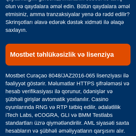
olun və qaydalara əməl edin. Bütün qaydalara əməl
etmisiniz, amma tranzaksiyalar yenə də rədd edilir?
Skrinşotları əlavə edərək dəstək xidməti ilə əlaqə
saxlayın.
Mostbet təhlükəsizlik və lisenziya
Mostbet Curaçao 8048/JAZ2016-065 lisenziyası ilə
fəaliyyət göstərir. Məlumatlar HTTPS şifrələməsi və
hesab verifikasiyası ilə qorunur, ödənişlər və
şübhəli girişlər avtomatik yoxlanılır. Casino
oyunlarında RNG və RTP tətbiq edilir, ədalətlilik
iTech Labs, eCOGRA, GLI və BMM Testlabs
standartları üzrə qiymətləndirilir. AML siyasəti saxta
hesabların və şübhəli əməliyyatların qarşısını alır.