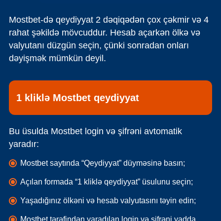
Mostbet-də qeydiyyat 2 dəqiqədən çox çəkmir və 4
rahat şəkildə mövcuddur. Hesab açarkən ölkə və
valyutanı düzgün seçin, çünki sonradan onları
dəyişmək mümkün deyil.
1 kliklə Mostbet qeydiyyat
Bu üsulda Mostbet login və şifrəni avtomatik
yaradır:
Mostbet saytında “Qeydiyyat” düyməsinə basın;
Açılan formada “1 kliklə qeydiyyat” üsulunu seçin;
Yaşadığınız ölkəni və hesab valyutasını təyin edin;
Mostbet tərəfindən yaradılan login və şifrəni yadda