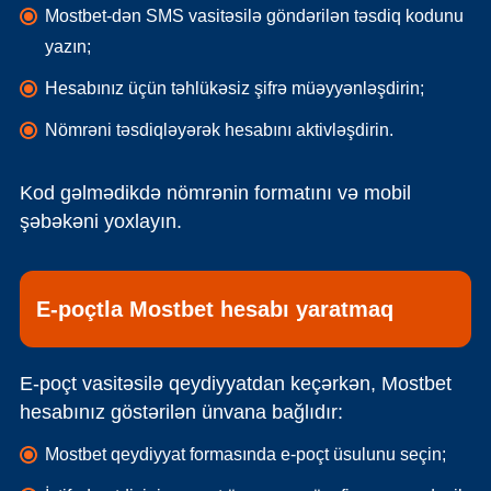
Mostbet-dən SMS vasitəsilə göndərilən təsdiq kodunu
yazın;
Hesabınız üçün təhlükəsiz şifrə müəyyənləşdirin;
Nömrəni təsdiqləyərək hesabını aktivləşdirin.
Kod gəlmədikdə nömrənin formatını və mobil
şəbəkəni yoxlayın.
E-poçtla Mostbet hesabı yaratmaq
E-poçt vasitəsilə qeydiyyatdan keçərkən, Mostbet
hesabınız göstərilən ünvana bağlıdır:
Mostbet qeydiyyat formasında e-poçt üsulunu seçin;